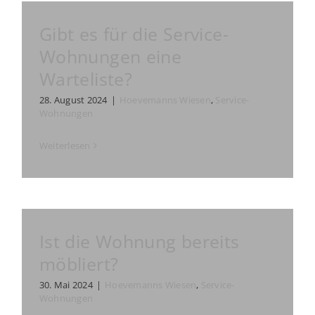
Gibt es für die Service-
Wohnungen eine
Warteliste?
28. August 2024
|
Hoevemanns Wiesen
,
Service-
Wohnungen
Weiterlesen
Ist die Wohnung bereits
möbliert?
30. Mai 2024
|
Hoevemanns Wiesen
,
Service-
Wohnungen