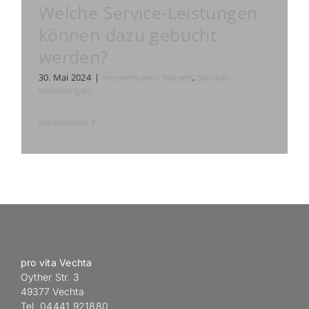
Welche Service-Leistungen
können dazu gebucht
werden?
30. Mai 2024
|
Hoevemanns Wiesen
,
Service-
Wohnungen
Weiterlesen
pro vita Vechta
Oyther Str. 3
49377 Vechta
Tel. 04441 921880