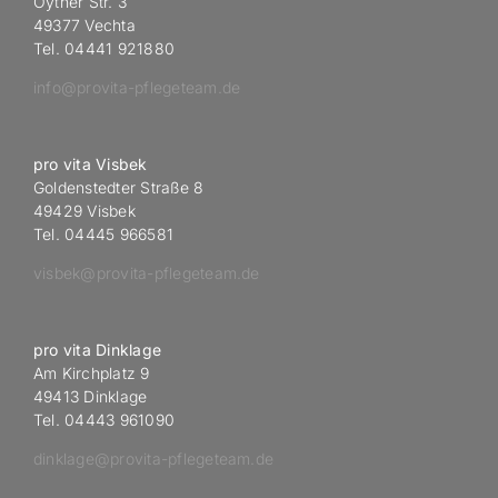
Oyther Str. 3
49377 Vechta
Tel. 04441 921880
info@provita-pflegeteam.de
pro vita Visbek
Goldenstedter Straße 8
49429 Visbek
Tel. 04445 966581
visbek@provita-pflegeteam.de
pro vita Dinklage
Am Kirchplatz 9
49413 Dinklage
Tel. 04443 961090
dinklage@provita-pflegeteam.de