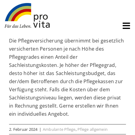
Zum
Inhalt
springen
Pflege
Die Pflegeversicherung übernimmt bei gesetzlich
Wohnen
versicherten Personen je nach Höhe des
Pflegegrades einen Anteil der
Services
Sachleistungskosten. Je höher der Pflegegrad,
Über uns
desto höher ist das Sachleistungsbudget, das
der/dem Betroffenen durch die Pflegekassen zur
Jobs
Verfügung steht. Falls die Kosten über dem
Sachleistungsniveau liegen, werden diese privat
Aktuelles
in Rechnung gestellt. Gerne erstellen wir Ihnen
Suche
ein individuelles Angebot.
nach:
2. Februar 2024
|
Ambulante Pflege
,
Pflege allgemein