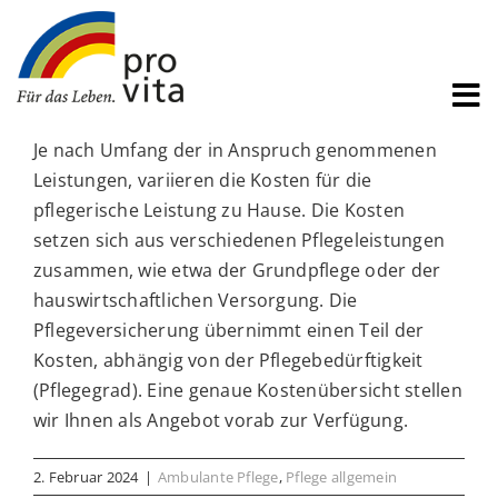
Zum
Inhalt
springen
Pflege
Je nach Umfang der in Anspruch genommenen
Wohnen
Leistungen, variieren die Kosten für die
pflegerische Leistung zu Hause. Die Kosten
Services
setzen sich aus verschiedenen Pflegeleistungen
Über uns
zusammen, wie etwa der Grundpflege oder der
hauswirtschaftlichen Versorgung. Die
Jobs
Pflegeversicherung übernimmt einen Teil der
Kosten, abhängig von der Pflegebedürftigkeit
Aktuelles
(Pflegegrad). Eine genaue Kostenübersicht stellen
Suche
wir Ihnen als Angebot vorab zur Verfügung.
nach:
2. Februar 2024
|
Ambulante Pflege
,
Pflege allgemein