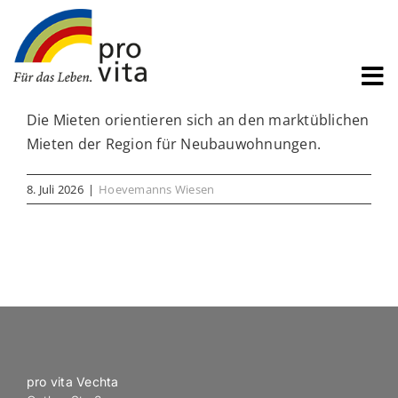
Zum
Inhalt
springen
Pflege
Die Mieten orientieren sich an den marktüblichen
Wohnen
Mieten der Region für Neubauwohnungen.
Services
8. Juli 2026
|
Hoevemanns Wiesen
Über uns
Jobs
Aktuelles
Suche
nach:
pro vita Vechta