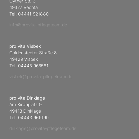
Oyther Str. 3
49377 Vechta
Tel. 04441 921880
info@provita-pflegeteam.de
pro vita Visbek
Goldenstedter Straße 8
49429 Visbek
Tel. 04445 966581
visbek@provita-pflegeteam.de
pro vita Dinklage
Am Kirchplatz 9
49413 Dinklage
Tel. 04443 961090
dinklage@provita-pflegeteam.de